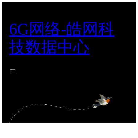
跳
至
内
6G网络-皓网科
容
技数据中心